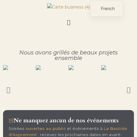
French
English
Nous avons grillés de beaux projets
ensemble
Ne manquez aucun de nos événements
Soirées
ouvertes au public
et événements à
La Bastide
d'Aspremont
: recevez les prochaines dates en avant-